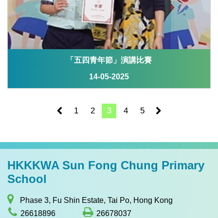
「五四青年節」演講比賽
14-05-2025
1
2
3
4
5
HKKKWA Sun Fong Chung Primary
School
Phase 3, Fu Shin Estate, Tai Po, Hong Kong
26618896
26678037