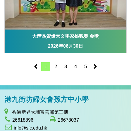
大灣區資優天文學家挑戰賽 金獎
2026年06月30日
1
2
3
4
5
港九街坊婦女會孫方中小學
香港新界大埔富善邨第三期
26618896
26678037
info@sfc.edu.hk