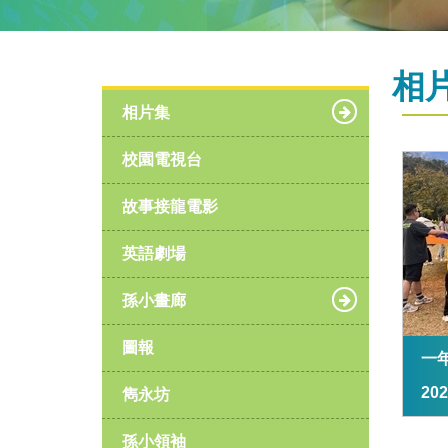
相
相片集
校園電視台
故事接龍電影
英語劇場
孫小畫廊
圖報
一
20
雋永坊
孫小領袖