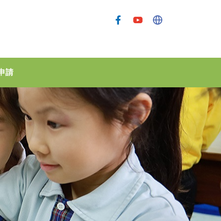
申請
孫方中幼稚園(大圍)
孫方中幼稚園（穗禾苑）