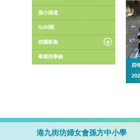
孫小頻道
SUN聞
校園歌集
畢業同學錄
四
20
港九街坊婦女會孫方中小學