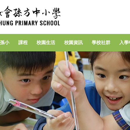
孫小
課程
校園生活
校園資訊
學校社群
入學
家長專區(資訊素養)