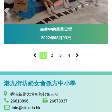
森林中的畢業日營
2022年08月03日
1
2
3
4
港九街坊婦女會孫方中小學
香港新界大埔富善邨第三期
26618896
26678037
info@sfc.edu.hk