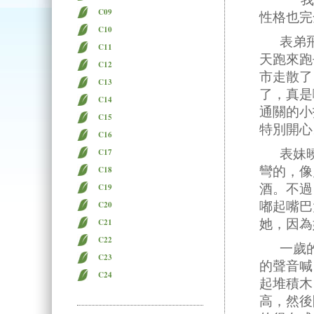
C09
性格也完
C10
表弟飛
C11
天跑來跑
C12
市走散了
C13
了，真是
C14
通關的小
C15
特別開心
C16
表妹曉
C17
彎的，像
C18
酒。不過
C19
嘟起嘴巴
C20
她，因為
C21
C22
一歲的
C23
的聲音喊
C24
起堆積木
高，然後