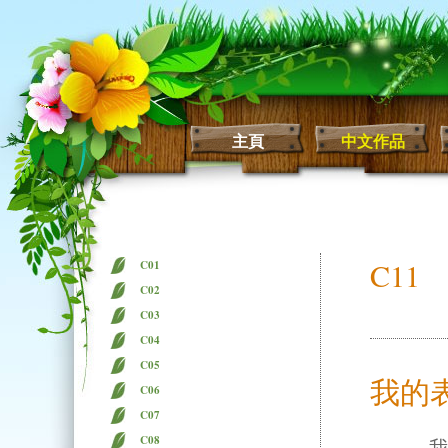
主頁
中文作品
C11
C01
C02
C03
C04
C05
我的
C06
C07
C08
我的家