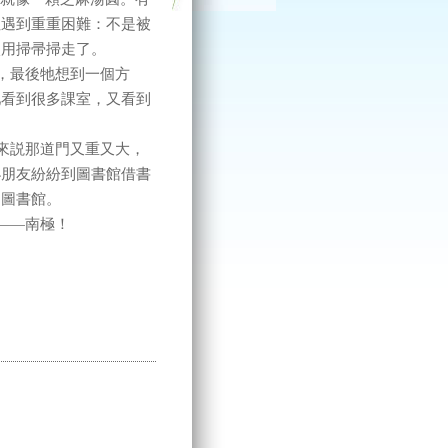
但遇到重重困難：不是被
姨用掃帚掃走了。
，最後牠想到一個方
牠看到很多課室，又看到
。
來説那道門又重又大，
小朋友紛紛到圖書館借書
是圖書館。
——南極！