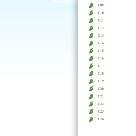
C09
C10
C11
C12
C13
C14
C15
C16
C17
C18
C19
C20
C21
C22
C23
C24