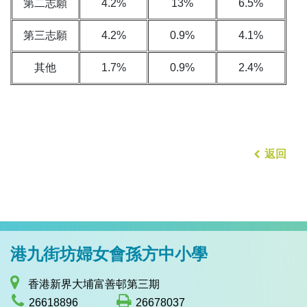
第二志願
4.2%
13%
6.5%
第三志願
4.2%
0.9%
4.1%
其他
1.7%
0.9%
2.4%
返回
港九街坊婦女會孫方中小學
香港新界大埔富善邨第三期
26618896
26678037