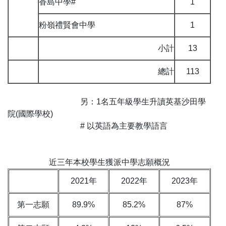
香島中學#
1
粉嶺禮賢會中學
1
小計
13
總計
113
另：1名五年級學生升讀英基沙田學
院(國際學校)
# 以英語為主要教學語言
近三年本校學生獲派中學志願概況
2021年
2022年
2023年
第一志願
89.9%
85.2%
87%