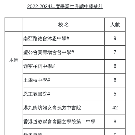
2022-2024年度畢業生升讀中學統計
校 名
人數
南亞路德會沐恩中學#
9
聖公會莫壽增會督中學#
7
本區
迦密柏雨中學#
6
王肇枝中學#
6
恩主教書院#
5
港九街坊婦女會孫方中書院
42
香港道教聯會會圓玄學院第二中學
8