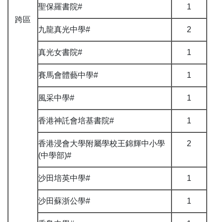
聖保羅書院#
1
跨區
九龍真光中學#
2
真光女書院#
1
賽馬會體藝中學#
1
風采中學#
1
香港神託會培基書院#
1
香港浸會大學附屬學校王錦輝中小學
2
(中學部)#
沙田培英中學#
1
沙田蘇浙公學#
1