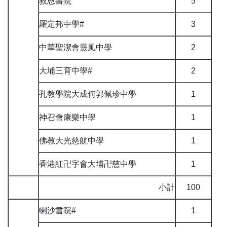
救恩書院
5
羅定邦中學#
3
中華聖潔會靈風中學
2
大埔三育中學#
2
孔教學院大成何郭佩珍中學
1
神召會康樂中學
1
佛教大光慈航中學
1
香港紅卍字會大埔卍慈中學
1
小計
100
喇沙書院#
1