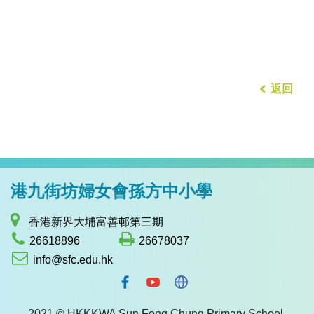
返回
港九街坊婦女會孫方中小學
香港新界大埔富善邨第三期
26618896
26678037
info@sfc.edu.hk
2021 © HKKKWA Sun Fong Chung Primary School.