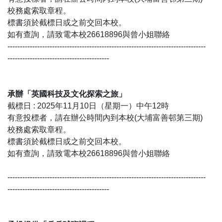
校務處索取章程。
標書須於截標日或之前交回本校。
如有查詢，請致電本校26618896與曾小姐聯絡
--------------------------------------------------------------------------------
-----------------------------------------
承辦「英國科技及文化探索之旅」
截標日 : 2025年11月10日（星期一）中午12時
有意投標者，請在辦公時間內到本校(大埔富善邨第三期)
校務處索取章程。
標書須於截標日或之前交回本校。
如有查詢，請致電本校26618896與曾小姐聯絡
--------------------------------------------------------------------------------
-----------------------------------------