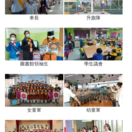
車長
升旗隊
圖書館領袖生
學生議會
女童軍
幼童軍