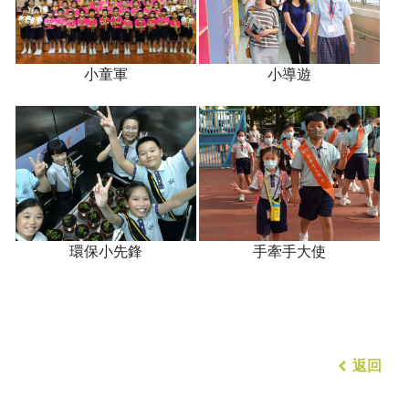
小童軍
小導遊
環保小先鋒
手牽手大使
返回