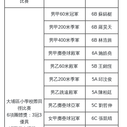
比賽
男甲60米冠軍
6B 蘇鎬梃
男甲200米季軍
6B 羅昊天
男甲400米季軍
6B 林浩旌
男甲擲壘球殿軍
6A 施皓堯
男乙60米殿軍
5B 王銘恆
男乙200米季軍
5A 邱汶俊
男乙跳遠殿軍
5A 陳柏廷
大埔區小學校際田
男乙擲壘球亞軍
5C 劉哲伸
徑比賽
6項團體獎：3冠3
女甲擲壘球冠軍
6C 張凱晴
優異