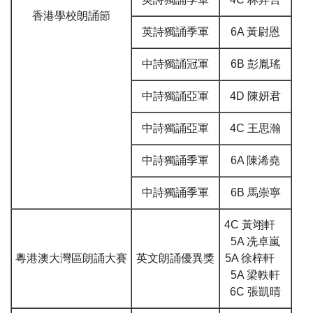
香港學校朗誦節
英詩獨誦季軍
6A 黃尉恩
中詩獨誦冠軍
6B 彭胤瑤
中詩獨誦亞軍
4D 陳妍君
中詩獨誦亞軍
4C 王思瀚
中詩獨誦季軍
6A 陳浠堯
中詩獨誦季軍
6B 馬崇寧
4C 黃翊軒
5A 冼卓嵐
粵港澳大灣區朗誦大賽
英文朗誦優異獎
5A 徐梓軒
5A 梁軼軒
6C 張凱晴