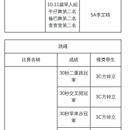
10-11歲單人組
牛仔舞第二名
5A李芷晴
倫巴舞第二名
查查查第二名
跳繩
比賽名稱
成績
獲獎學生
30秒二重跳冠
3C方焯立
軍
30秒交叉開冠
3C方焯立
軍
30秒單車步冠
3C方焯立
軍