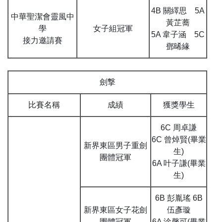
4B 關繹思 5A
中華聖潔會靈風中
黃芷蕎
學
女子組冠軍
5A 韋子涵 5C
接力邀請賽
鄧晞緣
劍撃
比賽名稱
成績
獲獎學生
6C 周卓謙
6C 曾焯賢(畢業
新界東區男子重劍
生)
團體冠軍
6A 叶子謙(畢業
生)
6B 彭胤瑤 6B
新界東區女子花劍
伍彥璇
團體冠軍
6A 淦馨可(畢業