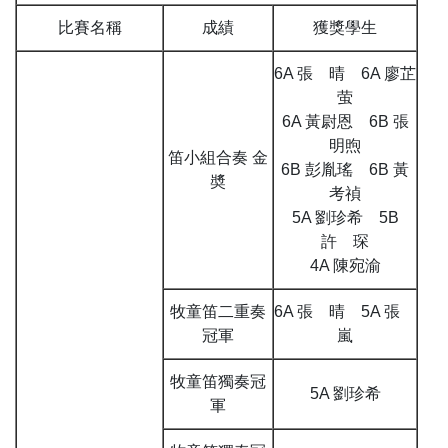
比賽名稱
成績
獲獎學生
6A 張 晴 6A 廖芷
萤
6A 黃尉恩 6B 張
明煦
笛小組合奏 金
6B 彭胤瑤 6B 黃
奬
考禎
5A 劉珍希 5B
許 琛
4A 陳宛渝
牧童笛二重奏
6A 張 晴 5A 張
冠軍
嵐
牧童笛獨奏冠
5A 劉珍希
軍