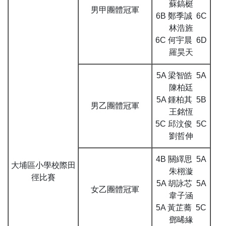
蘇鎬梃
男甲團體冠軍
6B 鄭季誠 6C
林浩旌
6C 何宇晨 6D
羅昊天
5A 梁智皓 5A
陳柏廷
5A 鍾柏其 5B
男乙團體冠軍
王銘恆
5C 邱汶俊 5C
劉哲伸
4B 關繹思 5A
大埔區小學校際田
朱栩漩
徑比賽
5A 胡詠芯 5A
女乙團體冠軍
韋子涵
5A 黃芷蕎 5C
鄧晞緣