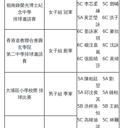
5C 李芯柔 5C 鄧晞
嶺南鍾榮光博士紀
緣
念中學
女子組 冠軍
5A 黃芷瑩 6C 洪子
排球邀請賽
詠
6C 姜詠家 6C 麥欣
琪
香港道教聯合會圓
6C 楊汶嘉 6C 沈詠
玄學院
女子組 殿軍
嵐
第二中學排球邀請
6C 張凱晴 6C 黃靖
賽
莎
5A 陳柏廷 5A 劉
堃
大埔區小學校際 排
5A 邱汶俊 5A 鍾柏
男子組 季軍
球比賽
其
5B 洪梓洛 5B 王銘
恒
5C 高暐迪 5C 林爾
諾