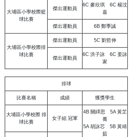
6C 麥欣琪 6C 楊汶
傑出運動員
大埔區小學校際籃
嘉
球比賽
傑出運動員
6B 鄭季誠
傑出運動員
5C 劉哲伸
大埔區小學校際排
6C 洪子詠 6C 姜詠
球比賽
傑出運動員
家
排球
比賽名稱
成績
獲獎學生
4B 關繹思 5A 黃芷
大埔區小學校際 排
女子組 冠軍
蕎
球比賽
5A 胡詠芯 5B 黃靖
茹