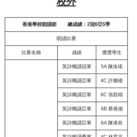
校外
香港學校朗誦節 總成績：2冠6亞5季
朗誦比賽
比賽名稱
成績
獲獎學生
英詩獨誦冠軍
5A 陳洛瑤
英詩獨誦亞軍
4C 許樂瞳
英詩獨誦亞軍
6C 張凱晴
英詩獨誦亞軍
6B 蔡善揚
英詩獨誦亞軍
6A 陳浠堯
英詩獨誦季軍
4C 林昇言