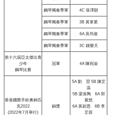
鋼琴獨奏季軍
4C 張澤朗
鋼琴獨奏季軍
3B 黃韋業
鋼琴獨奏季軍
6A 吳筠俊
鋼琴獨奏季軍
3C 鍾樂天
第十六屆亞太傑出青
少年
冠軍
4A 陳宛渝
鋼琴比賽
5A 劉 堃 5B 陳芷
温
5B 梁洛陶 6A 郭
香港國際手鈴奧林匹
紫悠
克2022
銅獎
6A 黃尉恩 6B 李
(2022年7月舉行)
芷葭