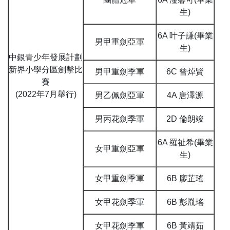
生)
6A 叶子謙(畢業
男甲重劍亞軍
生)
中銀青少年發展計劃
新界小學分區劍擊比
男甲重劍季軍
6C 曾焯賢
賽
(2022年7月舉行)
男乙佩劍亞軍
4A 唐澤源
男丙花劍季軍
2D 倫朗竣
6A 羅祉希(畢業
女甲重劍亞軍
生)
女甲重劍季軍
6B 廖芷瑤
女甲花劍季軍
6B 彭胤瑤
女甲花劍季軍
6B 黃靖茹