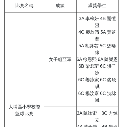
比賽名稱
成績
獲獎學生
3A 李梓妍 4B 關愷
澄
4C 麥欣晴 5A 黃芷
蕎
5A 胡詠芯 5C 鄧晞
緣
女子組亞軍
6A 徐恩熙 6A 陳樂恩
6B 梁君珩 6C 洪子
詠
6C 姜詠家 6C 麥欣
琪
6C 楊汶嘉 6C 沈詠
嵐
大埔區小學校際
3A 陳竑宙 3C 方焯
籃球比賽
立
4A 黃金龍 4B 朱逸