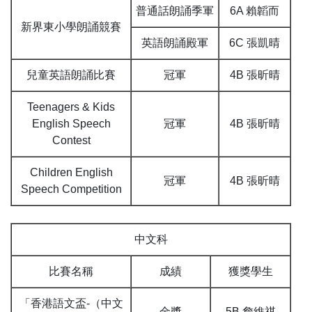
普通話朗誦季軍
6A 賴韜而
新界東小學朗誦競賽
英語朗誦殿軍
6C 張凱晴
兒童英語朗誦比賽
冠軍
4B 張昕晴
Teenagers & Kids
English Speech
冠軍
4B 張昕晴
Contest
Children English
冠軍
4B 張昕晴
Speech Competition
中文科
比賽名稱
成績
獲獎學生
「香港語文盃-（中文
金獎
5B 詹維祺