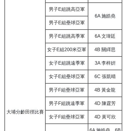
男子E組跳高亞軍
6A 施皓堯
男子E組壘球亞軍
男子E組跳高季軍
6A 文瑋廷
女子E組200米亞軍
4B 關繹思
女子E組跳遠季軍
3A 李梓姸
女子E組壘球亞軍
6C 張凱晴
男子F組壘球亞軍
4B 黃金龍
男子F組跳遠季軍
4D 陳霆芳
大埔分齡田徑比賽
女子F組壘球亞軍
4D 黃可欣
6A 施皓堯 6B