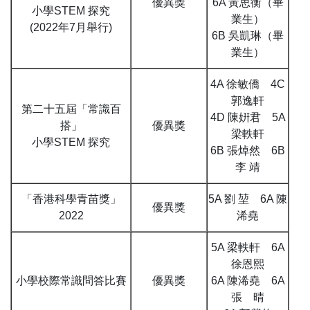
優異獎
6A 黃思衡（畢
小學STEM 探究
業生）
(2022年7月舉行)
6B 吳凱琳（畢
業生）
4A 徐敏僑 4C
郭逸軒
第二十五屆「常識百
4D 陳姸君 5A
搭」
優異獎
梁軼軒
小學STEM 探究
6B 張焯然 6B
李 靖
「香港科學青苗獎」
5A 劉 堃 6A 陳
優異獎
2022
浠堯
5A 梁軼軒 6A
徐恩熙
小學校際常識問答比賽
優異獎
6A 陳浠堯 6A
張 晴