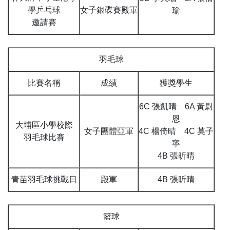
學乒乓球
女子銀碟賽殿軍
瑜
邀請賽
羽毛球
比賽名稱
成績
獲獎學生
6C 張凱晴 6A 黃尉
恩
大埔區小學校際
女子團體亞軍
4C 楊倚晴 4C 莫子
羽毛球比賽
寧
4B 張昕晴
青苗羽毛球挑戰日
殿軍
4B 張昕晴
籃球