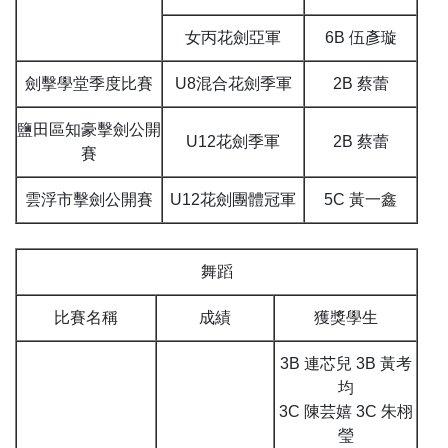
女丙花劍亞軍
6B 伍彥璇
劍擊學堂季度比賽
U8混合花劍季軍
2B 蔡蕾
鹽田區知豪擊劍公開
U12花劍季軍
2B 蔡蕾
賽
雲浮市擊劍公開賽
U12花劍團體冠軍
5C 黃一鑫
舞蹈
比賽名稱
成績
獲獎學生
3B 連芯兒 3B 黃考
均
3C 陳芸嬉 3C 朱栩
瑩