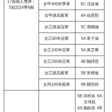
17面個人獎牌：
女甲400米季軍
6C 沈詠嵐
5冠2亞4季6殿
女甲跳高殿軍
6A 徐恩熙
女乙跳遠冠軍
5C 鄧晞緣
女乙60米冠軍
5A 韋子涵
女乙100米冠軍
5A 黃芷蕎
女乙200米亞軍
4B 關繹思
女乙跳高殿軍
5B 朱栩璇
女丙100米殿軍
4B 關愷程
5B 洪梓洛 6A
文瑋廷
6A 施皓堯 6B