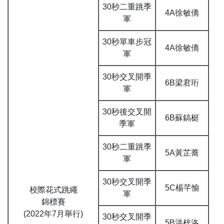
30秒二重跳季
4A徐敏僑
軍
30秒單車步冠
4A徐敏僑
軍
30秒交叉開季
6B梁君珩
軍
30秒後交叉開
6B蘇鎬梃
季軍
30秒二重跳季
5A黃芷蕎
軍
30秒交叉開季
5C楊芊愉
校際花式跳繩
軍
錦標賽
(2022年7月舉行)
30秒交叉開季
5B洪梓洛