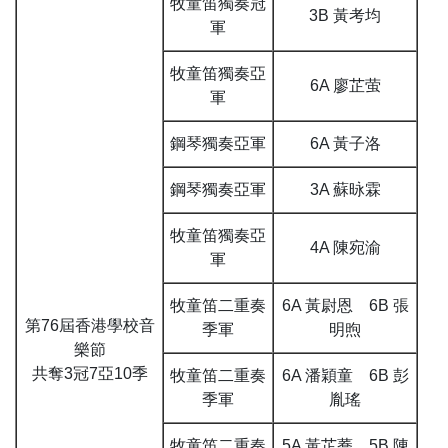
牧童笛獨奏冠
3B 黃考均
軍
牧童笛獨奏亞
6A 廖芷萤
軍
鋼琴獨奏亞軍
6A 黃子洛
鋼琴獨奏亞軍
3A 蘇昹霖
牧童笛獨奏亞
4A 陳宛渝
軍
牧童笛二重奏
6A 黃尉恩 6B 張
第76屆香港學校音
季軍
明煦
樂節
共奪3冠7亞10季
牧童笛二重奏
6A 潘穎童 6B 彭
季軍
胤瑤
牧童笛二重奏
5A 黃芷蕎 5B 陳