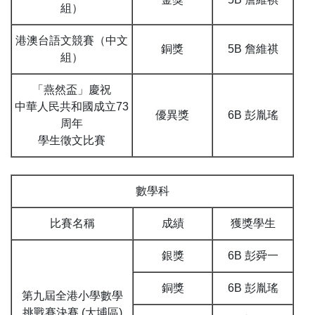
組）
港澳台語文競賽（中文
銅獎
5B 詹維祺
組）
「燕然盃」慶祝
中華人民共和國成立73
優異獎
6B 彭胤瑤
周年
學生徵文比賽
數學科
比賽名稱
成績
獲獎學生
銀獎
6B 彭舜一
銅獎
6B 彭胤瑤
第九屆全港小學數學
挑戰賽決賽 (大埔區)