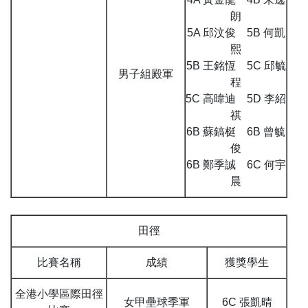
朗
5A 邱汶俊 5B 何凱
熙
5B 王銘恆 5C 邱毓
男子組殿軍
程
5C 高暐迪 5D 李紹
祺
6B 蘇鎬梃 6B 曾毓
俊
6B 鄭季誠 6C 何宇
晨
田徑
比賽名稱
成績
獲獎學生
全港小學區際田徑
女甲壘球季軍
6C 張凱晴