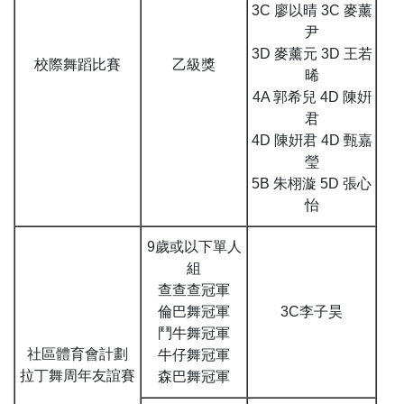
3C 廖以晴 3C 麥薰
尹
3D 麥薰元 3D 王若
校際舞蹈比賽
乙級獎
晞
4A 郭希兒 4D 陳姸
君
4D 陳姸君 4D 甄嘉
瑩
5B 朱栩漩 5D 張心
怡
9歲或以下單人
組
查查查冠軍
倫巴舞冠軍
3C李子昊
鬥牛舞冠軍
社區體育會計劃
牛仔舞冠軍
拉丁舞周年友誼賽
森巴舞冠軍