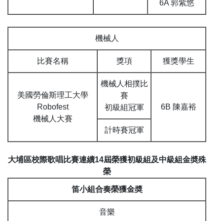
6A 郭紫悠
機械人
比賽名稱
獎項
獲獎學生
機械人相撲比
美國勞倫斯理工大學
賽
Robofest
6B 陳嘉裕
初級組冠軍
機械人大賽
計時賽冠軍
大埔區校際歌唱比賽連續14屆榮獲初級組及中級組金奬殊
榮
笛小組合奏榮獲金奬
音樂