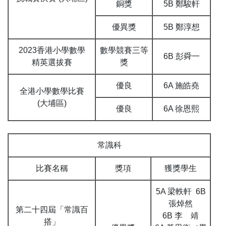
銅獎
5B 鄭駿軒
優異獎
5B 鄭淳想
2023香港小學數學
數學競賽三等
6B 彭舜一
精英選拔賽
獎
優良
6A 施皓堯
全港小學數學比賽
(大埔區)
優良
6A 徐恩熙
常識科
比賽名稱
獎項
獲獎學生
5A 梁軼軒 6B
張焯然
第二十四屆「常識百
6B 李 靖
搭」