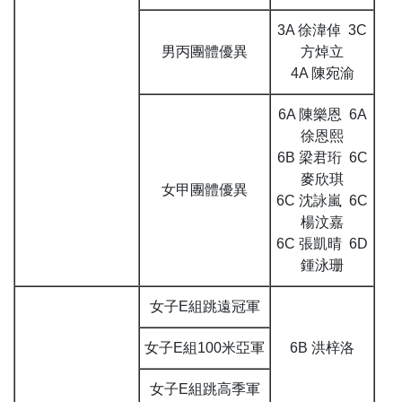
3A 徐湋倬 3C
男丙團體優異
方焯立
4A 陳宛渝
6A 陳樂恩 6A
徐恩熙
6B 梁君珩 6C
麥欣琪
女甲團體優異
6C 沈詠嵐 6C
楊汶嘉
6C 張凱晴 6D
鍾泳珊
女子E組跳遠冠軍
女子E組100米亞軍
6B 洪梓洛
女子E組跳高季軍