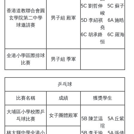
5C 劉哲伸 5C 蘇子
香港道教聯合會圓
峻
玄學院第二中學
男子組 殿軍
5D 李紹祺 6A 施晧
球邀請賽
堯
6C 胡承鋒 6C 羅海
恒
全港小學區際排球
男子組 季軍
比賽
乒乓球
比賽名稱
成績
獲獎學生
大埔區小學校際乒
女子團體殿軍
5B 陳芷温 5A 丘紫
乓球比賽
瑄
林大輝中學全港小
5B 李天瑜 5A 張倩