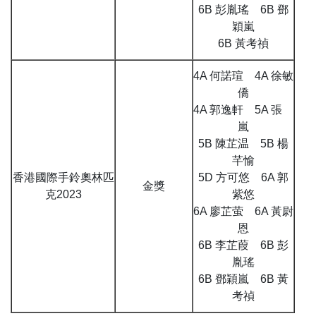
6B 彭胤瑤 6B 鄧
穎嵐
6B 黃考禎
4A 何諾瑄 4A 徐敏
僑
4A 郭逸軒 5A 張
嵐
5B 陳芷温 5B 楊
芊愉
香港國際手鈴奧林匹
5D 方可悠 6A 郭
金獎
克2023
紫悠
6A 廖芷萤 6A 黃尉
恩
6B 李芷葭 6B 彭
胤瑤
6B 鄧穎嵐 6B 黃
考禎