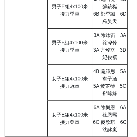
男子E組4x100米
蘇鎬梃
接力季軍
6B 鄭季誠 6D
羅昊天
3A 陳竑宙 3A
男子F組4x100米
徐湋倬
接力季軍
3A 方焯立 3D
紀俊禧
4B 關繹思 5A
女子E組4x100米
韋子涵
接力冠軍
5A 黃芷蕎 5C
鄧晞緣
6A 陳樂恩 6A
女子E組4x100米
徐恩熙
接力亞軍
6C 麥欣琪 6C
沈詠嵐