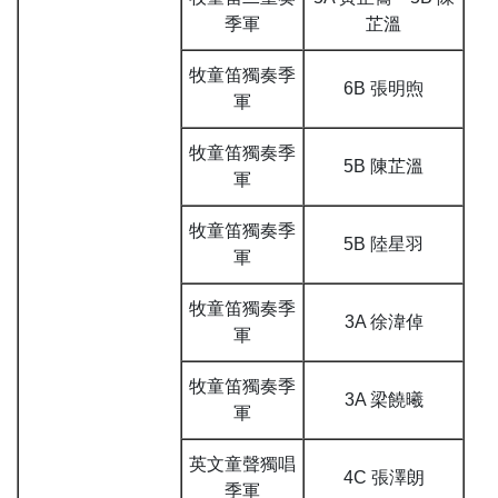
季軍
芷溫
牧童笛獨奏季
6B 張明煦
軍
牧童笛獨奏季
5B 陳芷溫
軍
牧童笛獨奏季
5B 陸星羽
軍
牧童笛獨奏季
3A 徐湋倬
軍
牧童笛獨奏季
3A 梁饒曦
軍
英文童聲獨唱
4C 張澤朗
季軍