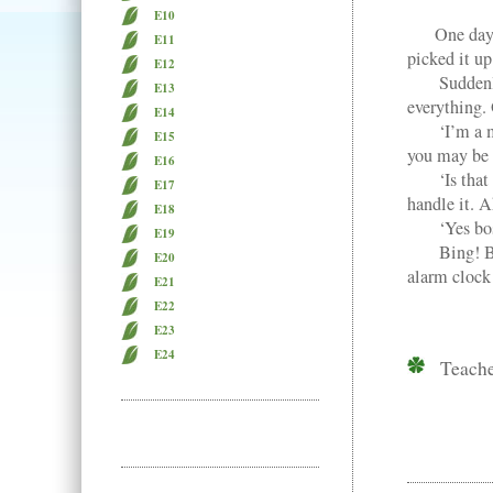
E10
One day, wh
E11
picked it up
E12
Suddenly, t
E13
everything.
E14
‘I’m a magi
E15
you may be h
E16
‘Is that tr
E17
handle it. 
E18
‘Yes boss, 
E19
Bing! Bing
E20
alarm clock!
E21
E22
E23
E24
Teach