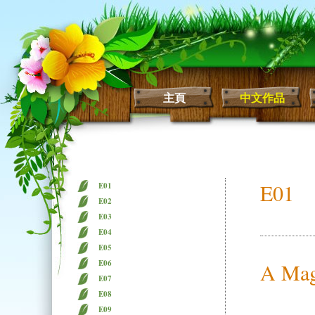
主頁
中文作品
E01
E01
E02
E03
E04
E05
E06
A Mag
E07
E08
E09