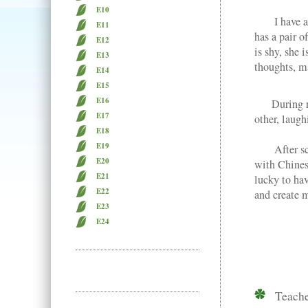
E10
I have a fr
E11
has a pair o
E12
is shy, she 
E13
thoughts, ma
E14
E15
E16
During rece
E17
other, laugh
E18
E19
After scho
E20
with Chines
E21
lucky to hav
E22
and create 
E23
E24
Teach