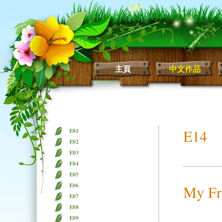
主頁
中文作品
E14
E01
E02
E03
E04
E05
E06
My Fr
E07
E08
E09