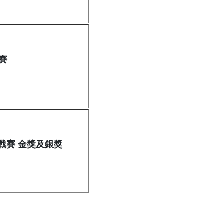
請賽
戰賽 金獎及銀獎