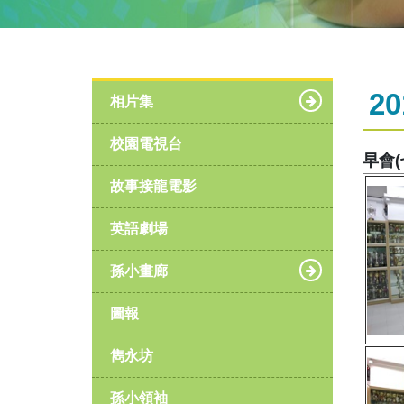
20
相片集
校園電視台
早會(
故事接龍電影
英語劇場
孫小畫廊
圖報
雋永坊
孫小領袖