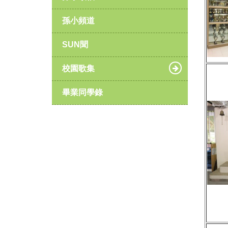
孫小頻道
SUN聞
校園歌集
畢業同學錄