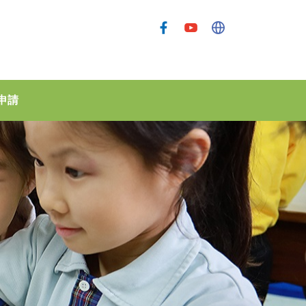
申請
孫方中幼稚園(大圍)
孫方中幼稚園（穗禾苑）