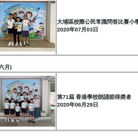
大埔區校際公民常識問答比賽小
2020年07月03日
六月)
第71屆 香港學校朗誦節得奬者
2020年06月29日