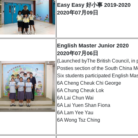
Easy Easy 好小事 2019-2020
2020年07月09日
English Master Junior 2020
2020年07月06日
(Launched byThe British Council, in p
Posties section of the South China M
Six students participated English Mas
6A Cheng Cheuk Chi George
6A Chung Cheuk Lok
6A Lai Chun Wai
6A Lai Yuen Shan Fiona
6A Lam Yee Yau
6A Wong Tsz Ching