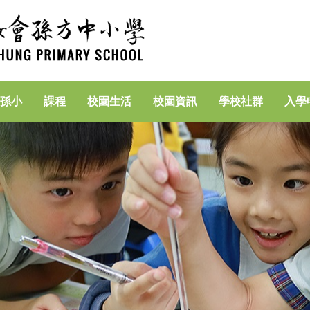
孫小
課程
校園生活
校園資訊
學校社群
入學
家長專區(資訊素養)