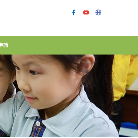
申請
孫方中幼稚園(大圍)
孫方中幼稚園（穗禾苑）