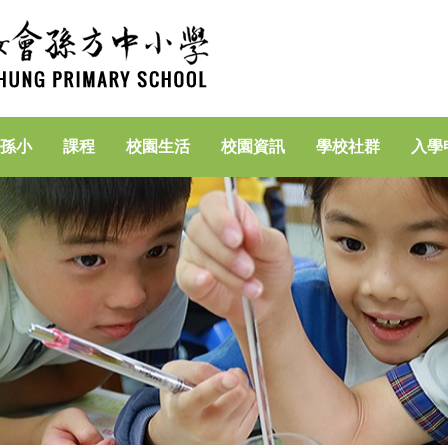
孫小
課程
校園生活
校園資訊
學校社群
入學
家長專區(資訊素養)