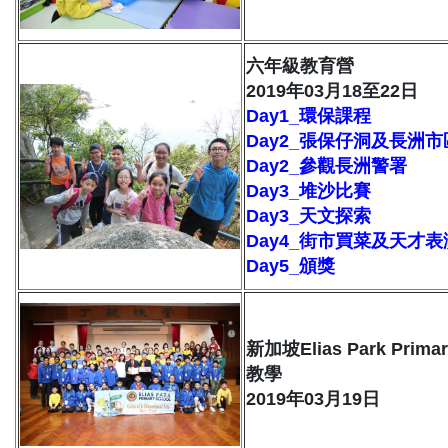
六年級教育營
2019年03月18至22日
Day1_環保課程
Day2_張保仔洞及長洲
Day2_參觀長洲警署
Day3_堆沙比賽
Day3_天文探索
Day4_街市買菜及天才表
Day5_頒獎
新加坡Elias Park Pri
教學
2019年03月19日