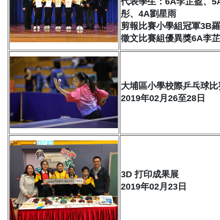
代表學生：6A李芷盈、5
彤、4A劉星雨
剪報比賽小學組冠軍3B
徵文比賽組優異獎6A李
大埔區小學校際乒乓球比
2019年02月26至28日
3D 打印成果展
2019年02月23日