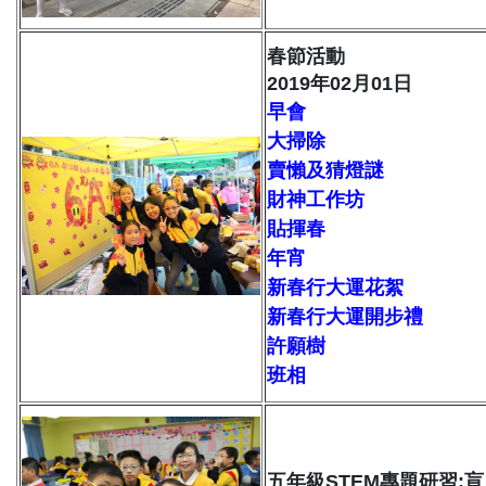
春節活動
2019年02月01日
早會
大掃除
賣懶及猜燈謎
財神工作坊
貼揮春
年宵
新春行大運花絮
新春行大運開步禮
許願樹
班相
五年級STEM專題研習: