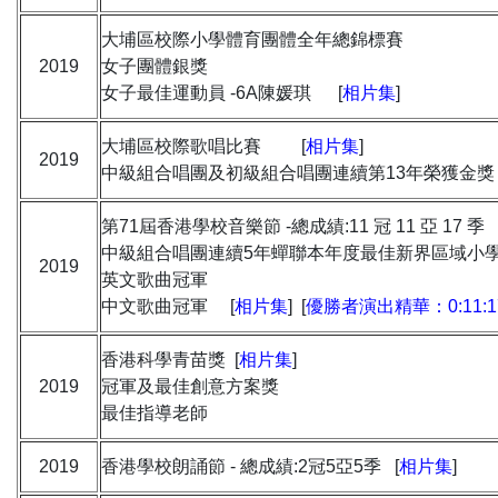
大埔區校際小學體育團體全年總錦標賽
2019
女子團體銀獎
女子最佳運動員 -6A陳媛琪 [
相片集
]
大埔區校際歌唱比賽 [
相片集
]
2019
中級組合唱團及初級組合唱團連續第13年榮獲金獎
第71屆香港學校音樂節 -總成績:11 冠 11 亞 17 季
中級組合唱團連續5年蟬聯本年度最佳新界區域小
2019
英文歌曲冠軍
中文歌曲冠軍 [
相片集
] [
優勝者演出精華：0:11:17 –
香港科學青苗獎 [
相片集
]
2019
冠軍及最佳創意方案獎
最佳指導老師
2019
香港學校朗誦節 - 總成績:2冠5亞5季 [
相片集
]