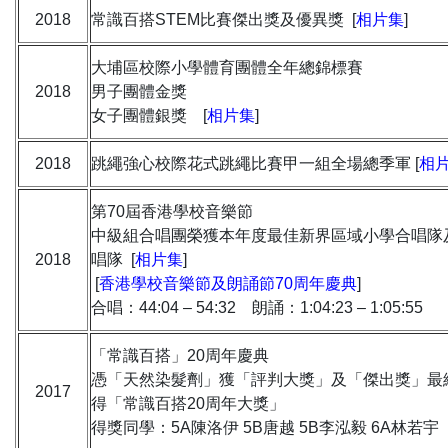
2018
常識百搭STEM比賽傑出獎及優異獎 [
相片集
]
大埔區校際小學體育團體全年總錦標賽
2018
男子團體金獎
女子團體銀獎 [
相片集
]
2018
跳繩強心校際花式跳繩比賽甲一組全場總季軍 [
相
第70屆香港學校音樂節
中級組合唱團榮獲本年度最佳新界區域小學合唱隊
2018
唱隊 [
相片集
]
[
香港學校音樂節及朗誦節70周年慶典
]
合唱：44:04 – 54:32 朗誦：1:04:23 – 1:05:55
「常識百搭」20周年慶典
憑「天然染髮劑」獲「評判大獎」及「傑出獎」最終
2017
得「常識百搭20周年大獎」
得獎同學：5A陳洛伊 5B唐越 5B李泓毅 6A林若宇 