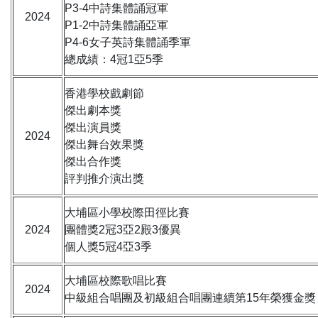
P3-4中詩集體誦冠軍
2024
P1-2中詩集體誦亞軍
P4-6女子英詩集體誦季軍
總成績：4冠1亞5季
香港學校戲劇節
傑出劇本獎
傑出演員獎
2024
傑出舞台效果獎
傑出合作獎
評判推介演出獎
大埔區小學校際田徑比賽
2024
團體獎2冠3亞2殿3優異
個人獎5冠4亞3季
大埔區校際歌唱比賽
2024
中級組合唱團及初級組合唱團連續第15年榮獲金獎