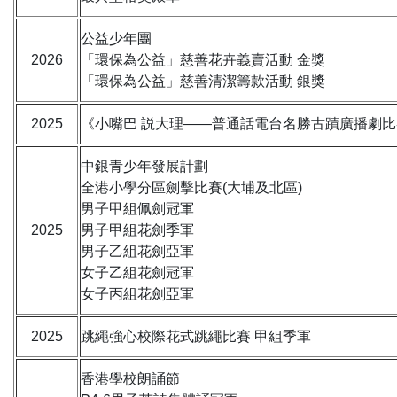
公益少年團
2026
「環保為公益」慈善花卉義賣活動 金獎
「環保為公益」慈善清潔籌款活動 銀獎
2025
《小嘴巴 説大理——普通話電台名勝古蹟廣播劇比
中銀青少年發展計劃
全港小學分區劍擊比賽(大埔及北區)
男子甲組佩劍冠軍
2025
男子甲組花劍季軍
男子乙組花劍亞軍
女子乙組花劍冠軍
女子丙組花劍亞軍
2025
跳繩強心校際花式跳繩比賽 甲組季軍
香港學校朗誦節