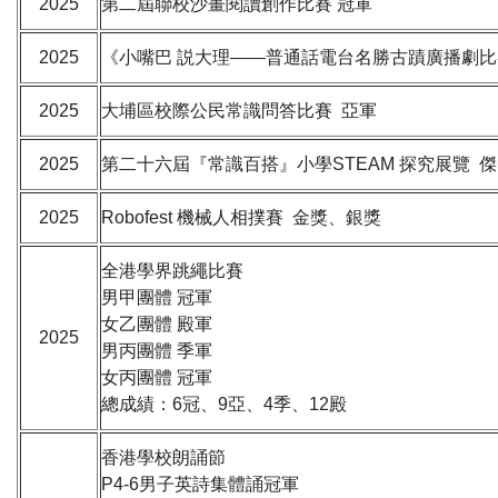
2025
第二屆聯校沙畫閱讀創作比賽 冠軍
2025
《小嘴巴 説大理——普通話電台名勝古蹟廣播劇比
2025
大埔區校際公民常識問答比賽 亞軍
2025
第二十六屆『常識百搭』小學STEAM 探究展覽 
2025
Robofest 機械人相撲賽 金獎、銀獎
全港學界跳繩比賽
男甲團體 冠軍
女乙團體 殿軍
2025
男丙團體 季軍
女丙團體 冠軍
總成績：6冠、9亞、4季、12殿
香港學校朗誦節
P4-6男子英詩集體誦冠軍