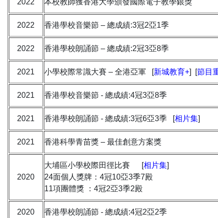
2022
本校教師獲香港大學頒發國際電子教學銀獎
2022
香港學校音樂節 – 總成績:3冠2亞1季
2022
香港學校朗誦節 – 總成績:2冠3亞8季
2021
小學校際常識大賽 – 全港亞軍 [
新城教育+
] [
節目
2021
香港學校音樂節 - 總成績:4冠3亞8季
2021
香港學校朗誦節 - 總成績:3冠6亞3季 [
相片集
]
2021
香港科學青苗獎 – 最佳創意方案獎
大埔區小學校際田徑比賽 [
相片集
]
2020
24面個人獎牌：4冠10亞3季7殿
11項團體獎 ：4冠2亞3季2殿
2020
香港學校朗誦節 - 總成績:4冠2亞2季