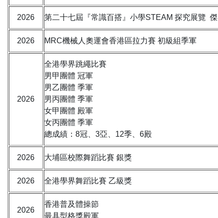
2026
第二十七屆『常識百搭』小學STEAM 探究展覽 
2026
MRC機械人奧運會香港區拉力賽 初級組季軍
全港學界跳繩比賽
男甲團體 冠軍
男乙團體 季軍
2026
男丙團體 季軍
女甲團體 殿軍
女丙團體 季軍
總成績：8冠、3亞、12季、6殿
2026
大埔區校際舞蹈比賽 銀獎
2026
全港學界舞蹈比賽 乙級獎
香港普及體操節
2026
最具型格獎殿軍