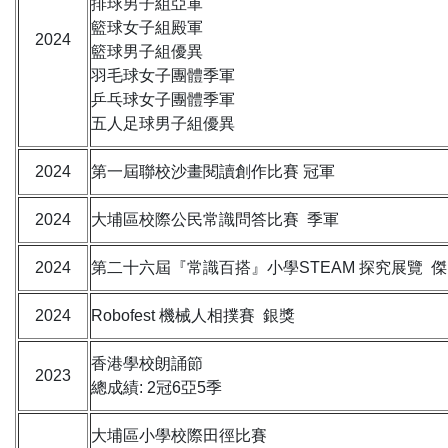
排球男子組亞軍
籃球女子組殿軍
2024
籃球男子組優異
羽毛球女子團體季軍
乒乓球女子團體季軍
五人足球男子組優異
2024
第一屆聯校沙畫閱讀創作比賽 冠軍
2024
大埔區校際公民常識問答比賽 季軍
2024
第二十六屆『常識百搭』小學STEAM 探究展覽 
2024
Robofest 機械人相撲賽 銀獎
香港學校朗誦節
2023
總成績: 2冠6亞5季
大埔區小學校際田徑比賽