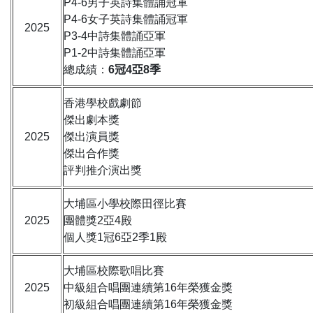
P4-6男子英詩集體誦冠軍
P4-6女子英詩集體誦冠軍
2025
P3-4中詩集體誦亞軍
P1-2中詩集體誦亞軍
總成績：
6冠4亞8季
香港學校戲劇節
傑出劇本獎
2025
傑出演員獎
傑出合作獎
評判推介演出獎
大埔區小學校際田徑比賽
2025
團體獎2亞4殿
個人獎1冠6亞2季1殿
大埔區校際歌唱比賽
2025
中級組合唱團連續第16年榮獲金獎
初級組合唱團連續第16年榮獲金獎