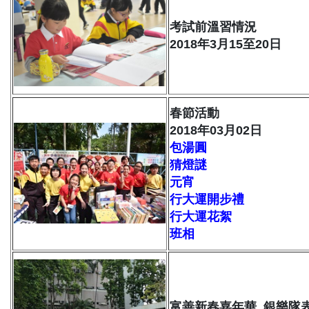
考試前溫習情況
2018年3月15至20日
春節活動
2018年03月02日
包湯圓
猜燈謎
元宵
行大運開步禮
行大運花絮
班相
富善新春嘉年華_銀樂隊