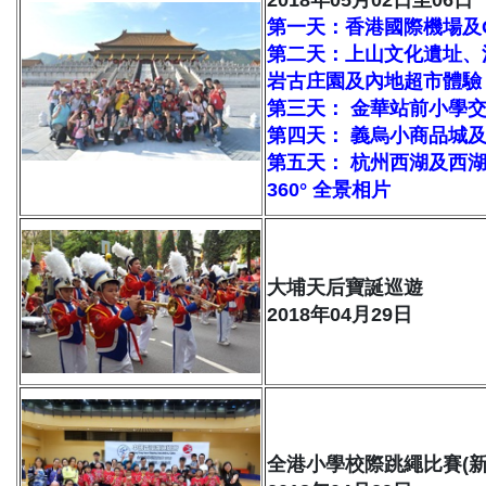
第一天：香港國際機場及
第二天：上山文化遺址、
岩古庄園及內地超市體驗
第三天： 金華站前小學
第四天： 義烏小商品城
第五天： 杭州西湖及西
360° 全景相片
大埔天后寶誕巡遊
2018年04月29日
全港小學校際跳繩比賽(新