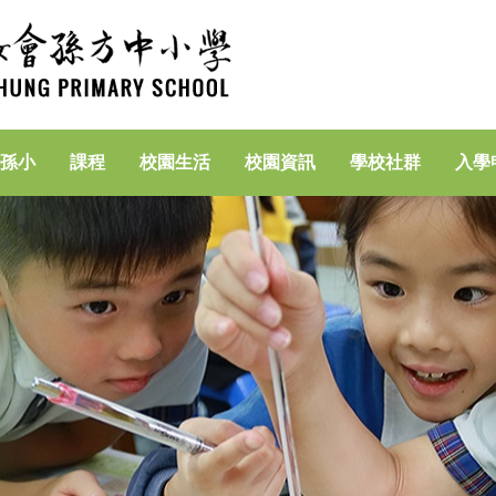
孫小
課程
校園生活
校園資訊
學校社群
入學
家長專區(資訊素養)