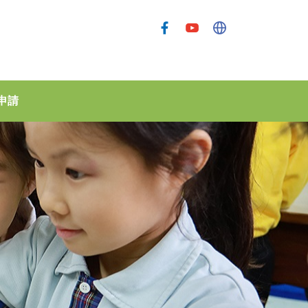
申請
孫方中幼稚園(大圍)
孫方中幼稚園（穗禾苑）