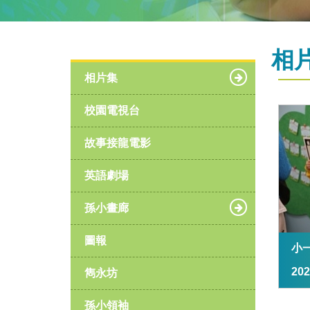
相
相片集
校園電視台
故事接龍電影
英語劇場
孫小畫廊
圖報
小
20
雋永坊
孫小領袖