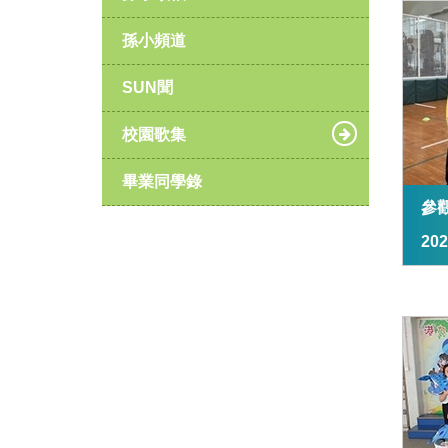
孫小頻道
SUN聞
校園歌集
畢業同學錄
參
20