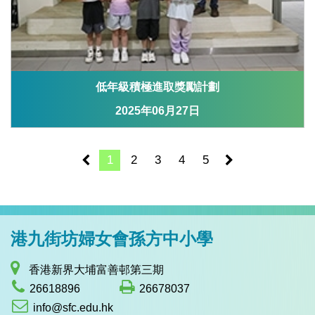
低年級積極進取獎勵計劃
2025年06月27日
1
2
3
4
5
港九街坊婦女會孫方中小學
香港新界大埔富善邨第三期
26618896
26678037
info@sfc.edu.hk