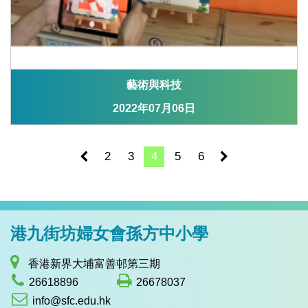
藝術與科技
2022年07月06日
2
3
4
5
6
港九街坊婦女會孫方中小學
香港新界大埔富善邨第三期
26618896
26678037
info@sfc.edu.hk