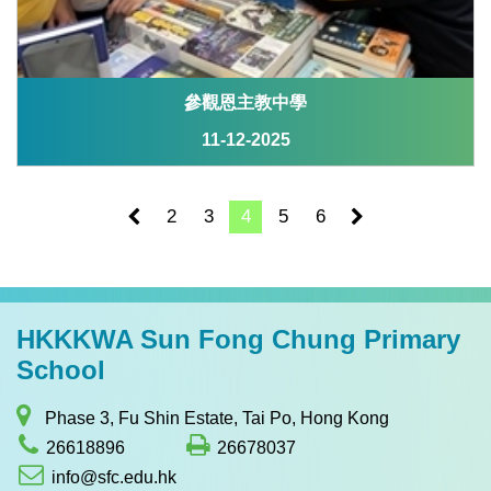
參觀恩主教中學
11-12-2025
2
3
4
5
6
HKKKWA Sun Fong Chung Primary
School
Phase 3, Fu Shin Estate, Tai Po, Hong Kong
26618896
26678037
info@sfc.edu.hk