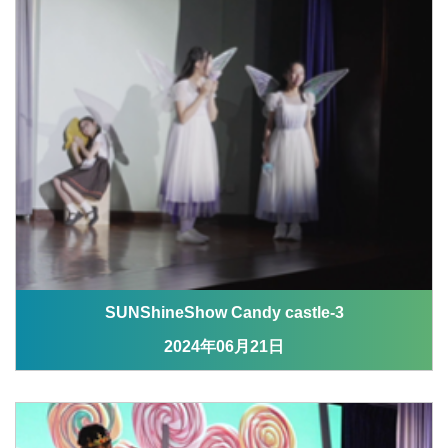
SUNShineShow Candy castle-3
2024年06月21日