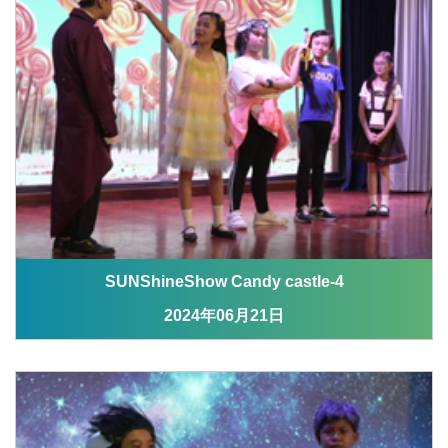
SUNShineShow Candy castle-4
2024年06月21日