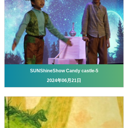
SUNShineShow Candy castle-5
2024年06月21日