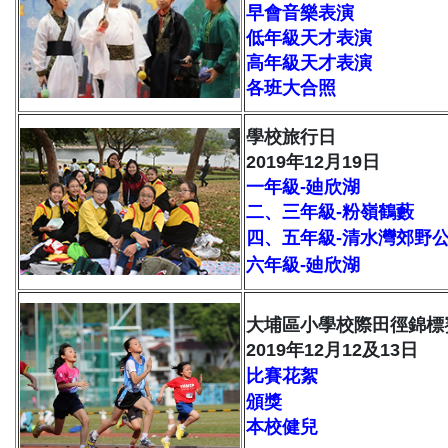
早會音樂表演
低年級天才表演
高年級天才表演
各班大合照
學校旅行日
2019年12月19日
一年級-廸欣湖
二、三年級-粉嶺鶴藪
四、五年級-清水灣郊野
六年級-廸欣湖
大埔區小學校際田徑錦標
2019年12月12及13日
比賽花絮
頒獎
本校健兒